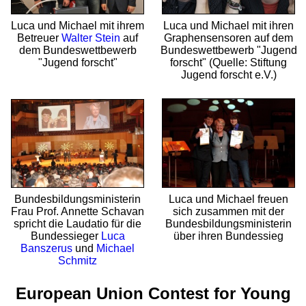
Luca und Michael mit ihrem
Luca und Michael mit ihren
Betreuer
Walter Stein
auf
Graphensensoren auf dem
dem Bundes­wett­bewerb
Bundes­wett­bewerb "Jugend
"Jugend forscht"
forscht" (Quelle: Stiftung
Jugend forscht e.V.)
Bundesbildungs­ministerin
Luca und Michael freuen
Frau Prof. Annette Schavan
sich zusammen mit der
spricht die Laudatio für die
Bundesbildungs­ministerin
Bundes­sieger
Luca
über ihren Bundessieg
Banszerus
und
Michael
Schmitz
European Union Contest for Young