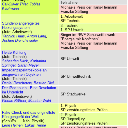
Teilnahme
Cai-Oliver Thier
,
Tobias
Michaels Preis der Hans-Hermann
Kaufmann
Franzke Stiftung
1. Arbeitswelt
SP Technik
Stundenplan­geregeltes
3. Technik
Heizungssystem
1. SP Umwelt
(Jufo: Arbeitswelt)
Sieger im RWE Schul­wett­bewerb
Yannick Haas
,
Anton Lang
,
"Energie mit Köpfchen"
Jochen Dierichsweiler
Michaels Preis der Hans-Hermann
Franzke Stiftung
Heiße Kühlung
(Jufo: Technik)
SP Umwelt
Sebastian Klick
,
Katharina
Springer
,
Sarah Meyer
Impedanz­spektroskopie an
ausgewählten Objekten
SP Umwelttechnik
(Jufo: Technik)
Daniel Reschetow
,
Bastian Diel
Der iPod touch - Eine Revolution
im Unterricht
SP Stadtwerke
(Jufo: Arbeitswelt)
Florian Büttner
,
Maurice Wald
1. Physik
SP zerstörungsfreies Prüfen
Fake Check und das originellste
2. Physik
Röntgengerät der Welt
SP Jugendjury
(SchüEx → Jufo: Physik)
SP zerstörungsfreies Prüfen
Leon Heinen
,
Lukas Trippe