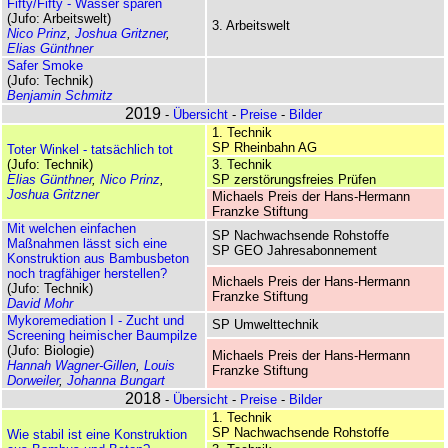
Fifty/Fifty - Wasser sparen
(Jufo: Arbeitswelt)
3. Arbeitswelt
Nico Prinz
,
Joshua Gritzner
,
Elias Günthner
Safer Smoke
(Jufo: Technik)
Benjamin Schmitz
2019
-
Übersicht
-
Preise
-
Bilder
1. Technik
SP Rheinbahn AG
Toter Winkel - tatsächlich tot
(Jufo: Technik)
3. Technik
Elias Günthner
,
Nico Prinz
,
SP zerstörungsfreies Prüfen
Joshua Gritzner
Michaels Preis der Hans-Hermann
Franzke Stiftung
Mit welchen einfachen
SP Nachwachsende Rohstoffe
Maßnahmen lässt sich eine
SP GEO Jahresabonnement
Konstruktion aus Bambusbeton
noch tragfähiger herstellen?
Michaels Preis der Hans-Hermann
(Jufo: Technik)
Franzke Stiftung
David Mohr
Mykoremediation I - Zucht und
SP Umwelttechnik
Screening heimischer Baumpilze
(Jufo: Biologie)
Michaels Preis der Hans-Hermann
Hannah Wagner-Gillen
,
Louis
Franzke Stiftung
Dorweiler
,
Johanna Bungart
2018
-
Übersicht
-
Preise
-
Bilder
1. Technik
SP Nachwachsende Rohstoffe
Wie stabil ist eine Konstruktion