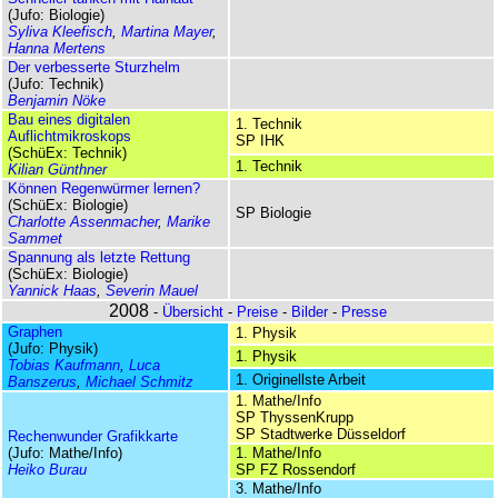
(Jufo: Biologie)
Syliva Kleefisch
,
Martina Mayer
,
Hanna Mertens
Der verbesserte Sturzhelm
(Jufo: Technik)
Benjamin Nöke
Bau eines digitalen
1. Technik
Auflichtmikroskops
SP IHK
(SchüEx: Technik)
1. Technik
Kilian Günthner
Können Regenwürmer lernen?
(SchüEx: Biologie)
SP Biologie
Charlotte Assenmacher
,
Marike
Sammet
Spannung als letzte Rettung
(SchüEx: Biologie)
Yannick Haas
,
Severin Mauel
2008
-
Übersicht
-
Preise
-
Bilder
-
Presse
Graphen
1. Physik
(Jufo: Physik)
1. Physik
Tobias Kaufmann
,
Luca
1. Originellste Arbeit
Banszerus
,
Michael Schmitz
1. Mathe/Info
SP ThyssenKrupp
SP Stadtwerke Düsseldorf
Rechenwunder Grafikkarte
(Jufo: Mathe/Info)
1. Mathe/Info
Heiko Burau
SP FZ Rossendorf
3. Mathe/Info