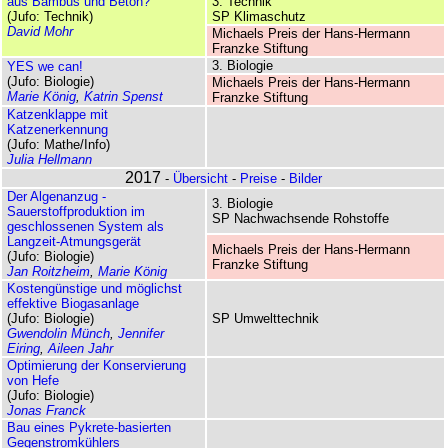
aus Bambus und Beton?
3. Technik
(Jufo: Technik)
SP Klimaschutz
David Mohr
Michaels Preis der Hans-Hermann
Franzke Stiftung
3. Biologie
YES we can!
(Jufo: Biologie)
Michaels Preis der Hans-Hermann
Marie König
,
Katrin Spenst
Franzke Stiftung
Katzenklappe mit
Katzenerkennung
(Jufo: Mathe/Info)
Julia Hellmann
2017
-
Übersicht
-
Preise
-
Bilder
Der Algenanzug -
3. Biologie
Sauerstoffproduktion im
SP Nachwachsende Rohstoffe
geschlossenen System als
Langzeit-Atmungsgerät
Michaels Preis der Hans-Hermann
(Jufo: Biologie)
Franzke Stiftung
Jan Roitzheim
,
Marie König
Kostengünstige und möglichst
effektive Biogasanlage
(Jufo: Biologie)
SP Umwelttechnik
Gwendolin Münch
,
Jennifer
Eiring
,
Aileen Jahr
Optimierung der Konservierung
von Hefe
(Jufo: Biologie)
Jonas Franck
Bau eines Pykrete-basierten
Gegenstromkühlers