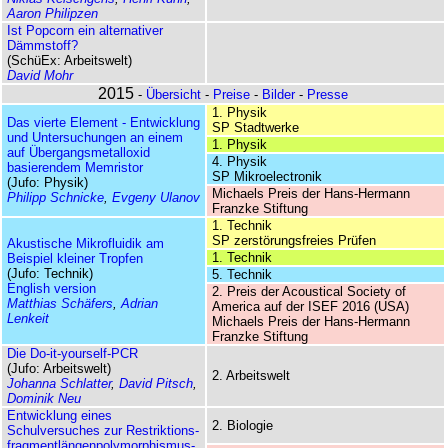
Aaron Philipzen
Ist Popcorn ein alternativer
Dämmstoff?
(SchüEx: Arbeitswelt)
David Mohr
2015
-
Übersicht
-
Preise
-
Bilder
-
Presse
1. Physik
Das vierte Element - Entwicklung
SP Stadtwerke
und Untersuchungen an einem
1. Physik
auf Übergangs­metall­oxid
4. Physik
basierendem Memristor
SP Mikroelectronik
(Jufo: Physik)
Michaels Preis der Hans-Hermann
Philipp Schnicke
,
Evgeny Ulanov
Franzke Stiftung
1. Technik
SP zerstörungsfreies Prüfen
Akustische Mikrofluidik am
1. Technik
Beispiel kleiner Tropfen
(Jufo: Technik)
5. Technik
English version
2. Preis der Acoustical Society of
Matthias Schäfers
,
Adrian
America auf der ISEF 2016 (USA)
Lenkeit
Michaels Preis der Hans-Hermann
Franzke Stiftung
Die Do-it-yourself-PCR
(Jufo: Arbeitswelt)
2. Arbeitswelt
Johanna Schlatter
,
David Pitsch
,
Dominik Neu
Entwicklung eines
2. Biologie
Schulversuches zur Restriktions­
fragment­längen­poly­morphismus-