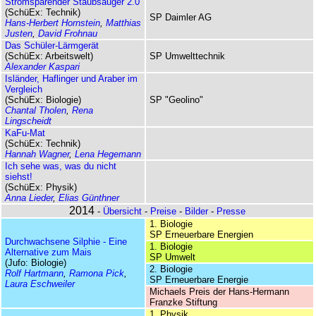
Stromsparender Staubsauger 2.0
(SchüEx: Technik)
SP Daimler AG
Hans-Herbert Hornstein
,
Matthias
Justen
,
David Frohnau
Das Schüler-Lärmgerät
(SchüEx: Arbeitswelt)
SP Umwelttechnik
Alexander Kaspari
Isländer, Haflinger und Araber im
Vergleich
(SchüEx: Biologie)
SP "Geolino"
Chantal Tholen
,
Rena
Lingscheidt
KaFu-Mat
(SchüEx: Technik)
Hannah Wagner
,
Lena Hegemann
Ich sehe was, was du nicht
siehst!
(SchüEx: Physik)
Anna Lieder
,
Elias Günthner
2014
-
Übersicht
-
Preise
-
Bilder
-
Presse
1. Biologie
SP Erneuerbare Energien
Durchwachsene Silphie - Eine
1. Biologie
Alternative zum Mais
SP Umwelt
(Jufo: Biologie)
2. Biologie
Rolf Hartmann
,
Ramona Pick
,
SP Erneuerbare Energie
Laura Eschweiler
Michaels Preis der Hans-Hermann
Franzke Stiftung
1. Physik