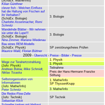
(SchüEx: Mathe/Info)
Kilian Günthner
clever fish - Welchen Einfluss
hat die Haltung von Fischen auf
ihr Verhalten?
3. Biologie
(SchüEx: Biologie)
Charlotte Assenmacher
,
Romi
Schmitz
Wandelnde Blätter - Wir nehmen
sie unter die Lupe!!!
3. Biologie
(SchüEx: Biologie)
Nina Zimmer
,
Mariana Wiedenau
Bau eines REM-Modells
(SchüEx: Physik)
SP zerstörungsfreies Prüfen
Maurice Wald
,
Florian Büttner
2009
-
Übersicht
-
Preise
-
Bilder
-
Presse
1. Physik
Wege zur Terahertz­strahlung
1. Physik
(Jufo: Physik)
Teilnahme
Andreas Bülow
,
Mike Schmidt
,
Preis der Hans-Hermann Franzke
Niklas Trzaska
Stiftung
Selbstorganisation von
1. Mathe/Info
Informationen
SP ThyssenKrupp
(Jufo: Mathe/Info)
3. Mathe/Info
Peter Schmitz
Die Redox-Flow-Zelle
(Jufo: Technik)
SP Technik
Sebastian Klick
Schneller tanken mit Haihaut