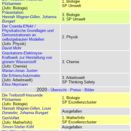
1. Biologie
Pilzbarriere
SP Umwelt
(Jufo: Biologie)
Präsentation
3. Biologie
Hannah Wagner-Gillen
,
Johanna
3. SP Umwelt
Bungart
Der Coanda-Effekt /
Physikalische Grundlagen und
Demonstrationen an
2. Physik
selbstgebauten Modellen
(Jufo: Physik)
David Mohr
Gravitations-Elektroyse-
Kraftwerk zur Herstellung von
grünem Wasserstoff
3. Chemie
(Jufo: Chemie)
Marian-Jonas Justen
Die Erfrierschutzmatte
3. Arbeitswelt
(Jufo: Arbeitswelt)
SP Thinking Safety
Elisa Heymann
2020
-
Übersicht
-
Preise
-
Bilder
Die Treibstoff-fressende
1. Biologie
Pilzbarriere
SP Ex­zellenzcluster
(Jufo: Biologie)
Hannah Wagner-Gillen
,
Louis
Ausgefallen
Dorweiler
,
Johanna Bungart
1. Mathe/Info
GenVoNet
SP Ex­zellenzcluster
(Jufo: Mathe/Info)
Simon-Stefan Köhl
Ausgefallen