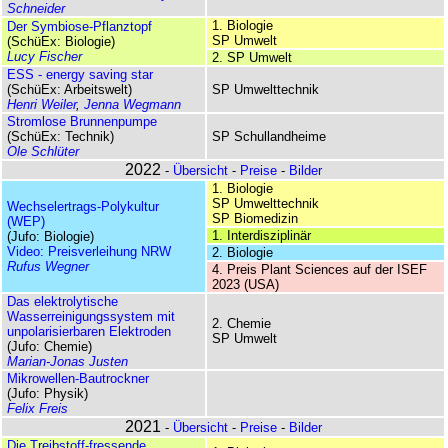
Schneider
1. Biologie
Der Symbiose-Pflanztopf
SP Umwelt
(SchüEx: Biologie)
Lucy Fischer
2. SP Umwelt
ESS - energy saving star
(SchüEx: Arbeitswelt)
SP Umwelttechnik
Henri Weiler
,
Jenna Wegmann
Stromlose Brunnenpumpe
(SchüEx: Technik)
SP Schullandheime
Ole Schlüter
2022
-
Übersicht
-
Preise
-
Bilder
1. Biologie
SP Umwelttechnik
Wechselertrags-Polykultur
SP Biomedizin
(WEP)
1. Interdisziplinär
(Jufo: Biologie)
Video: Preis­verleihung NRW
2. Biologie
Rufus Wegner
4. Preis Plant Sciences auf der ISEF
2023 (USA)
Das elektrolytische
Wasserreinigungssystem mit
2. Chemie
unpolarisierbaren Elektroden
SP Umwelt
(Jufo: Chemie)
Marian-Jonas Justen
Mikrowellen-Bautrockner
(Jufo: Physik)
Felix Freis
2021
-
Übersicht
-
Preise
-
Bilder
Die Treibstoff-fressende