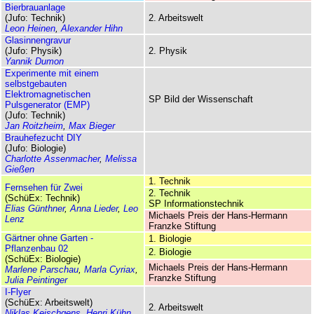
Bierbrauanlage
(Jufo: Technik)
2. Arbeitswelt
Leon Heinen
,
Alexander Hihn
Glasinnengravur
(Jufo: Physik)
2. Physik
Yannik Dumon
Experimente mit einem
selbstgebauten
Elektromagnetischen
SP Bild der Wissenschaft
Pulsgenerator (EMP)
(Jufo: Technik)
Jan Roitzheim
,
Max Bieger
Brauhefezucht DIY
(Jufo: Biologie)
Charlotte Assenmacher
,
Melissa
Gießen
1. Technik
Fernsehen für Zwei
2. Technik
(SchüEx: Technik)
SP Informationstechnik
Elias Günthner
,
Anna Lieder
,
Leo
Michaels Preis der Hans-Hermann
Lenz
Franzke Stiftung
Gärtner ohne Garten -
1. Biologie
Pflanzenbau 02
2. Biologie
(SchüEx: Biologie)
Michaels Preis der Hans-Hermann
Marlene Parschau
,
Marla Cyriax
,
Franzke Stiftung
Julia Peintinger
I-Flyer
(SchüEx: Arbeitswelt)
2. Arbeitswelt
Niklas Keischgens
,
Henri Kühn
,