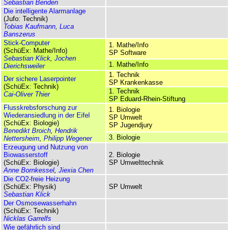
Sebastian Benden
Die intelligente Alarmanlage
(Jufo: Technik)
Tobias Kaufmann
,
Luca
Banszerus
Stick-Computer
1. Mathe/Info
(SchüEx: Mathe/Info)
SP Software
Sebastian Klick
,
Jochen
1. Mathe/Info
Dierichsweiler
1. Technik
Der sichere Laserpointer
SP Krankenkasse
(SchüEx: Technik)
1. Technik
Cai-Oliver Thier
SP Eduard-Rhein-Stiftung
Flusskrebsforschung zur
1. Biologie
Wiederansiedlung in der Eifel
SP Umwelt
(SchüEx: Biologie)
SP Jugendjury
Benedikt Broich
,
Hendrik
3. Biologie
Nettersheim
,
Philipp Wegener
Erzeugung und Nutzung von
Biowasserstoff
2. Biologie
(SchüEx: Biologie)
SP Umwelttechnik
Anne Bornkessel
,
Jiexia Chen
Die CO2-freie Heizung
(SchüEx: Physik)
SP Umwelt
Sebastian Klick
Der Osmosewasserhahn
(SchüEx: Technik)
Nicklas Garrelfs
Wie gefährlich sind