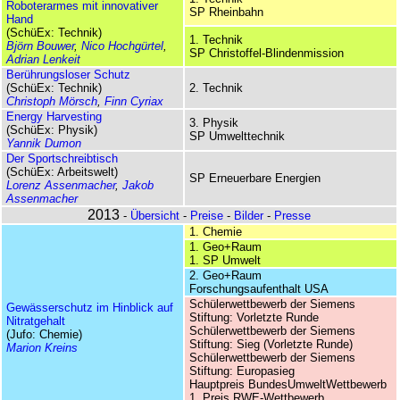
Roboterarmes mit innovativer
SP Rheinbahn
Hand
(SchüEx: Technik)
1. Technik
Björn Bouwer
,
Nico Hochgürtel
,
SP Christoffel-Blindenmission
Adrian Lenkeit
Berührungsloser Schutz
(SchüEx: Technik)
2. Technik
Christoph Mörsch
,
Finn Cyriax
Energy Harvesting
3. Physik
(SchüEx: Physik)
SP Umwelttechnik
Yannik Dumon
Der Sportschreibtisch
(SchüEx: Arbeitswelt)
SP Erneuerbare Energien
Lorenz Assenmacher
,
Jakob
Assenmacher
2013
-
Übersicht
-
Preise
-
Bilder
-
Presse
1. Chemie
1. Geo+Raum
1. SP Umwelt
2. Geo+Raum
Forschungs­aufenthalt USA
Schüler­wett­bewerb der Siemens
Gewässerschutz im Hinblick auf
Stiftung: Vorletzte Runde
Nitratgehalt
Schüler­wett­bewerb der Siemens
(Jufo: Chemie)
Stiftung: Sieg (Vorletzte Runde)
Marion Kreins
Schüler­wett­bewerb der Siemens
Stiftung: Europasieg
Haupt­preis Bundes­Umwelt­Wettbewerb
1. Preis RWE-Wettbewerb