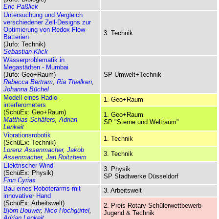
Eric Paßlick
Untersuchung und Vergleich
verschiedener Zell-Designs zur
Optimierung von Redox-Flow-
3. Technik
Batterien
(Jufo: Technik)
Sebastian Klick
Wasserproblematik in
Megastädten - Mumbai
(Jufo: Geo+Raum)
SP Umwelt+Technik
Rebecca Bertram
,
Ria Theilken
,
Johanna Büchel
Modell eines Radio­
1. Geo+Raum
interferometers
(SchüEx: Geo+Raum)
1. Geo+Raum
Matthias Schäfers
,
Adrian
SP "Sterne und Weltraum"
Lenkeit
Vibrations­robotik
1. Technik
(SchüEx: Technik)
Lorenz Assenmacher
,
Jakob
3. Technik
Assenmacher
,
Jan Roitzheim
Elektrischer Wind
3. Physik
(SchüEx: Physik)
SP Stadtwerke Düsseldorf
Finn Cyriax
Bau eines Roboterarms mit
3. Arbeitswelt
innovativer Hand
(SchüEx: Arbeitswelt)
2. Preis Rotary-Schüler­wett­bewerb
Björn Bouwer
,
Nico Hochgürtel
,
Jugend & Technik
Adrian Lenkeit