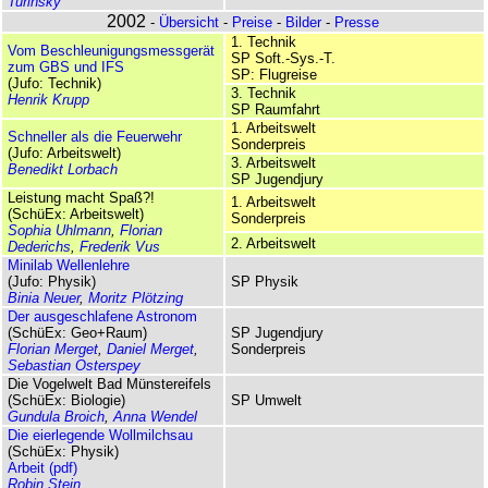
Turinsky
2002
-
Übersicht
-
Preise
-
Bilder
-
Presse
1. Technik
Vom Beschleunigungs­mess­gerät
SP Soft.-Sys.-T.
zum GBS und IFS
SP: Flugreise
(Jufo: Technik)
3. Technik
Henrik Krupp
SP Raumfahrt
1. Arbeitswelt
Schneller als die Feuerwehr
Sonder­preis
(Jufo: Arbeitswelt)
3. Arbeitswelt
Benedikt Lorbach
SP Jugendjury
Leistung macht Spaß?!
1. Arbeitswelt
(SchüEx: Arbeitswelt)
Sonder­preis
Sophia Uhlmann
,
Florian
2. Arbeitswelt
Dederichs
,
Frederik Vus
Minilab Wellenlehre
(Jufo: Physik)
SP Physik
Binia Neuer
,
Moritz Plötzing
Der ausgeschlafene Astronom
(SchüEx: Geo+Raum)
SP Jugendjury
Florian Merget
,
Daniel Merget
,
Sonder­preis
Sebastian Osterspey
Die Vogelwelt Bad Münstereifels
(SchüEx: Biologie)
SP Umwelt
Gundula Broich
,
Anna Wendel
Die eierlegende Wollmilchsau
(SchüEx: Physik)
Arbeit (pdf)
Robin Stein