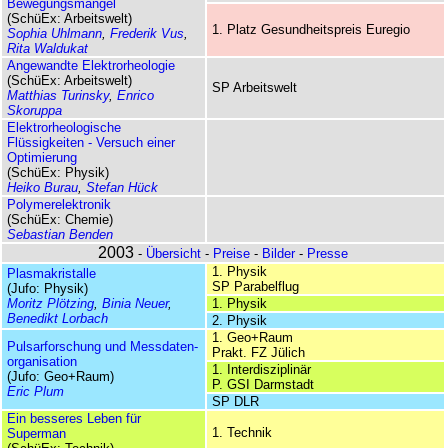
Bewegungsmangel
(SchüEx: Arbeitswelt)
1. Platz Gesundheits­preis Euregio
Sophia Uhlmann
,
Frederik Vus
,
Rita Waldukat
Angewandte Elektrorheologie
(SchüEx: Arbeitswelt)
SP Arbeitswelt
Matthias Turinsky
,
Enrico
Skoruppa
Elektrorheologische
Flüssigkeiten - Versuch einer
Optimierung
(SchüEx: Physik)
Heiko Burau
,
Stefan Hück
Polymerelektronik
(SchüEx: Chemie)
Sebastian Benden
2003
-
Übersicht
-
Preise
-
Bilder
-
Presse
1. Physik
Plasma­kristalle
SP Parabelflug
(Jufo: Physik)
Moritz Plötzing
,
Binia Neuer
,
1. Physik
Benedikt Lorbach
2. Physik
1. Geo+Raum
Pulsarforschung und Messdaten­
Prakt. FZ Jülich
organisation
1. Interdisziplinär
(Jufo: Geo+Raum)
P. GSI Darmstadt
Eric Plum
SP DLR
Ein besseres Leben für
1. Technik
Superman