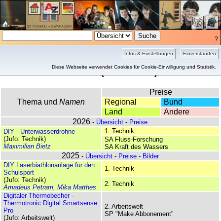
?
Infos & Einstellungen
Einverstanden
Gesamtübersicht
Diese Webseite verwendet Cookies für Cookie-Einwilligung und Statistik.
(289 Treffer)
Preise
Thema und
Namen
Regional
Bund
Land
Andere
2026
-
Übersicht
-
Preise
1. Technik
DIY - Unterwasserdrohne
(Jufo: Technik)
SA Fluss-Forschung
Maximilian Bietz
SA Kraft des Wassers
2025
-
Übersicht
-
Preise
-
Bilder
DIY Laserbiathlonanlage für den
1. Technik
Schulsport
(Jufo: Technik)
2. Technik
Amadeus Petram
,
Mika Matthes
Digitaler Thermobecher -
Thermotronic Digital Smartsense
2. Arbeitswelt
Pro
SP "Make Abbonement"
(Jufo: Arbeitswelt)