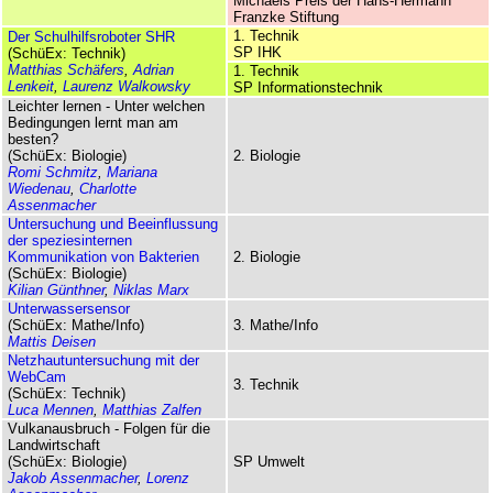
Michaels Preis der Hans-Hermann
Franzke Stiftung
1. Technik
Der Schulhilfsroboter SHR
SP IHK
(SchüEx: Technik)
Matthias Schäfers
,
Adrian
1. Technik
Lenkeit
,
Laurenz Walkowsky
SP Informationstechnik
Leichter lernen - Unter welchen
Bedingungen lernt man am
besten?
(SchüEx: Biologie)
2. Biologie
Romi Schmitz
,
Mariana
Wiedenau
,
Charlotte
Assenmacher
Untersuchung und Beeinflussung
der speziesinternen
Kommunikation von Bakterien
2. Biologie
(SchüEx: Biologie)
Kilian Günthner
,
Niklas Marx
Unterwassersensor
(SchüEx: Mathe/Info)
3. Mathe/Info
Mattis Deisen
Netzhaut­untersuchung mit der
WebCam
3. Technik
(SchüEx: Technik)
Luca Mennen
,
Matthias Zalfen
Vulkan­aus­bruch - Folgen für die
Landwirtschaft
(SchüEx: Biologie)
SP Umwelt
Jakob Assenmacher
,
Lorenz