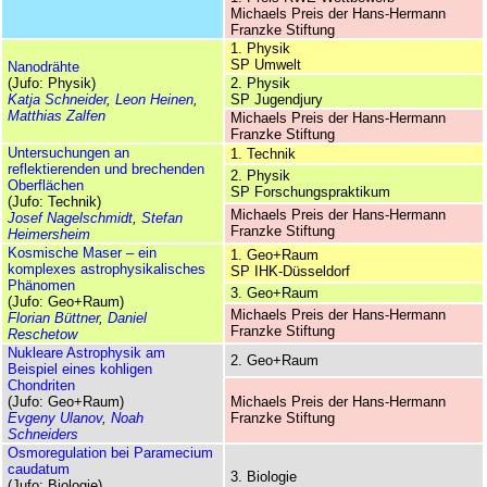
Michaels Preis der Hans-Hermann
Franzke Stiftung
1. Physik
SP Umwelt
Nanodrähte
(Jufo: Physik)
2. Physik
Katja Schneider
,
Leon Heinen
,
SP Jugendjury
Matthias Zalfen
Michaels Preis der Hans-Hermann
Franzke Stiftung
Untersuchungen an
1. Technik
reflektierenden und brechenden
2. Physik
Oberflächen
SP Forschungs­praktikum
(Jufo: Technik)
Michaels Preis der Hans-Hermann
Josef Nagelschmidt
,
Stefan
Franzke Stiftung
Heimersheim
Kosmische Maser – ein
1. Geo+Raum
komplexes astrophysikalisches
SP IHK-Düsseldorf
Phänomen
3. Geo+Raum
(Jufo: Geo+Raum)
Michaels Preis der Hans-Hermann
Florian Büttner
,
Daniel
Franzke Stiftung
Reschetow
Nukleare Astrophysik am
2. Geo+Raum
Beispiel eines kohligen
Chondriten
(Jufo: Geo+Raum)
Michaels Preis der Hans-Hermann
Evgeny Ulanov
,
Noah
Franzke Stiftung
Schneiders
Osmoregulation bei Paramecium
caudatum
3. Biologie
(Jufo: Biologie)