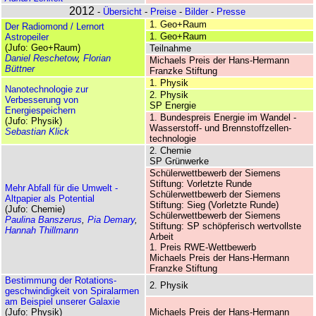
2012
-
Übersicht
-
Preise
-
Bilder
-
Presse
1. Geo+Raum
Der Radiomond / Lernort
1. Geo+Raum
Astropeiler
(Jufo: Geo+Raum)
Teilnahme
Daniel Reschetow
,
Florian
Michaels Preis der Hans-Hermann
Büttner
Franzke Stiftung
1. Physik
Nano­technologie zur
2. Physik
Verbesserung von
SP Energie
Energiespeichern
1. Bundes­preis Energie im Wandel -
(Jufo: Physik)
Wasserstoff- und Brennstoff­zellen­
Sebastian Klick
technologie
2. Chemie
SP Grünwerke
Schüler­wett­bewerb der Siemens
Stiftung: Vorletzte Runde
Mehr Abfall für die Umwelt -
Schüler­wett­bewerb der Siemens
Altpapier als Potential
Stiftung: Sieg (Vorletzte Runde)
(Jufo: Chemie)
Schüler­wett­bewerb der Siemens
Paulina Banszerus
,
Pia Demary
,
Stiftung: SP schöpferisch wertvollste
Hannah Thillmann
Arbeit
1. Preis RWE-Wettbewerb
Michaels Preis der Hans-Hermann
Franzke Stiftung
Bestimmung der Rotations­
2. Physik
geschwindigkeit von Spiralarmen
am Beispiel unserer Galaxie
(Jufo: Physik)
Michaels Preis der Hans-Hermann