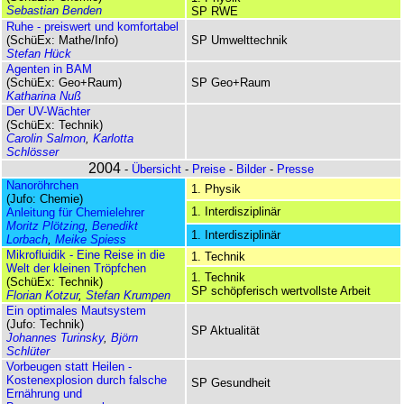
Sebastian Benden
SP RWE
Ruhe - ­preiswert und komfortabel
(SchüEx: Mathe/Info)
SP Umwelttechnik
Stefan Hück
Agenten in BAM
(SchüEx: Geo+Raum)
SP Geo+Raum
Katharina Nuß
Der UV-Wächter
(SchüEx: Technik)
Carolin Salmon
,
Karlotta
Schlösser
2004
-
Übersicht
-
Preise
-
Bilder
-
Presse
Nanoröhrchen
1. Physik
(Jufo: Chemie)
1. Interdisziplinär
Anleitung für Chemie­lehrer
Moritz Plötzing
,
Benedikt
1. Interdisziplinär
Lorbach
,
Meike Spiess
Mikrofluidik - Eine Reise in die
1. Technik
Welt der kleinen Tröpfchen
1. Technik
(SchüEx: Technik)
SP schöpferisch wertvollste Arbeit
Florian Kotzur
,
Stefan Krumpen
Ein optimales Mautsystem
(Jufo: Technik)
SP Aktualität
Johannes Turinsky
,
Björn
Schlüter
Vorbeugen statt Heilen -
Kostenexplosion durch falsche
SP Gesundheit
Ernährung und