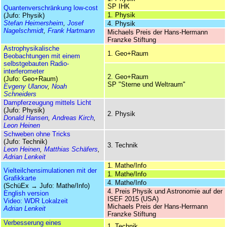
SP IHK
Quanten­verschränkung low-cost
1. Physik
(Jufo: Physik)
Stefan Heimersheim
,
Josef
4. Physik
Nagelschmidt
,
Frank Hartmann
Michaels Preis der Hans-Hermann
Franzke Stiftung
Astrophysikalische
1. Geo+Raum
Beobachtungen mit einem
selbstgebauten Radio­
interferometer
2. Geo+Raum
(Jufo: Geo+Raum)
SP "Sterne und Weltraum"
Evgeny Ulanov
,
Noah
Schneiders
Dampferzeugung mittels Licht
(Jufo: Physik)
2. Physik
Donald Hansen
,
Andreas Kirch
,
Leon Heinen
Schweben ohne Tricks
(Jufo: Technik)
3. Technik
Leon Heinen
,
Matthias Schäfers
,
Adrian Lenkeit
1. Mathe/Info
Vielteilchen­simulationen mit der
1. Mathe/Info
Grafikkarte
4. Mathe/Info
(SchüEx → Jufo: Mathe/Info)
4. Preis Physik und Astronomie auf der
English version
ISEF 2015 (USA)
Video: WDR Lokalzeit
Michaels Preis der Hans-Hermann
Adrian Lenkeit
Franzke Stiftung
Verbesserung eines
1. Technik