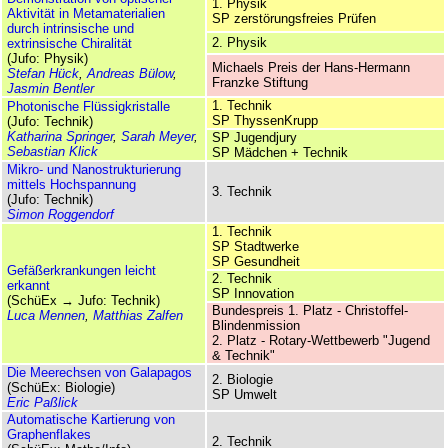
1. Physik
Aktivität in Metamaterialien
SP zerstörungsfreies Prüfen
durch intrinsische und
2. Physik
extrinsische Chiralität
(Jufo: Physik)
Michaels Preis der Hans-Hermann
Stefan Hück
,
Andreas Bülow
,
Franzke Stiftung
Jasmin Bentler
1. Technik
Photonische Flüssigkristalle
SP ThyssenKrupp
(Jufo: Technik)
Katharina Springer
,
Sarah Meyer
,
SP Jugendjury
Sebastian Klick
SP Mädchen + Technik
Mikro- und Nano­struk­turierung
mittels Hochspannung
3. Technik
(Jufo: Technik)
Simon Roggendorf
1. Technik
SP Stadtwerke
SP Gesundheit
Gefäßerkrankungen leicht
2. Technik
erkannt
SP Innovation
(SchüEx → Jufo: Technik)
Bundes­preis 1. Platz - Christoffel-
Luca Mennen
,
Matthias Zalfen
Blindenmission
2. Platz - Rotary-Wettbewerb "Jugend
& Technik"
Die Meerechsen von Galapagos
2. Biologie
(SchüEx: Biologie)
SP Umwelt
Eric Paßlick
Automatische Kartierung von
Graphenflakes
2. Technik