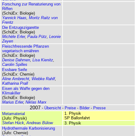
Forschung zur Renaturierung von
Riffen
(SchüEx: Biologie)
Yannick Haas
,
Moritz Raitz von
Frentz
Die Entzugszigarette
(SchüEx: Biologie)
Michèle Erler
,
Paula Pütz
,
Leonie
Zeyen
Fleischfressende Pflanzen
vegetarisch ernähren
(SchüEx: Biologie)
Denise Dahmen
,
Lisa Kienitz
,
Carolin Spilles
Essbare Seife
(SchüEx: Chemie)
Aline Ambrecht
,
Wiebke Rahlf
,
Katharina Prall
Eisen als Waffe gegen den
Klimakiller
(SchüEx: Biologie)
Marius Erler
,
Niklas Marx
2007
-
Übersicht
-
Preise
-
Bilder
-
Presse
1. Physik
Metamaterial
SP Ballonfahrt
(Jufo: Physik)
Stefan Hück
,
Andreas Bülow
3. Physik
Hydrothermale Karbonisierung
(Jufo: Chemie)