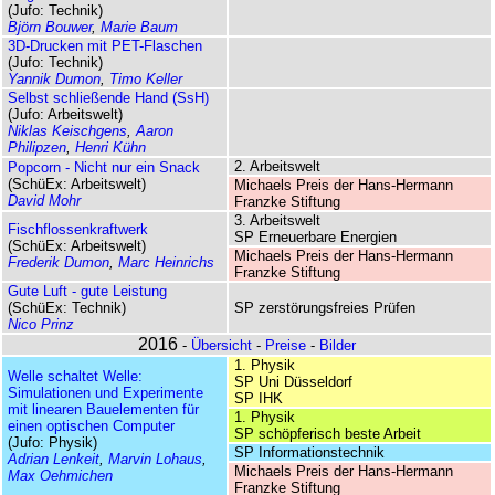
(Jufo: Technik)
Björn Bouwer
,
Marie Baum
3D-Drucken mit PET-Flaschen
(Jufo: Technik)
Yannik Dumon
,
Timo Keller
Selbst schließende Hand (SsH)
(Jufo: Arbeitswelt)
Niklas Keischgens
,
Aaron
Philipzen
,
Henri Kühn
2. Arbeitswelt
Popcorn - Nicht nur ein Snack
(SchüEx: Arbeitswelt)
Michaels Preis der Hans-Hermann
David Mohr
Franzke Stiftung
3. Arbeitswelt
Fischflossenkraftwerk
SP Erneuerbare Energien
(SchüEx: Arbeitswelt)
Michaels Preis der Hans-Hermann
Frederik Dumon
,
Marc Heinrichs
Franzke Stiftung
Gute Luft - gute Leistung
(SchüEx: Technik)
SP zerstörungsfreies Prüfen
Nico Prinz
2016
-
Übersicht
-
Preise
-
Bilder
1. Physik
Welle schaltet Welle:
SP Uni Düsseldorf
Simulationen und Experimente
SP IHK
mit linearen Bauelementen für
1. Physik
einen optischen Computer
SP schöpferisch beste Arbeit
(Jufo: Physik)
SP Informationstechnik
Adrian Lenkeit
,
Marvin Lohaus
,
Michaels Preis der Hans-Hermann
Max Oehmichen
Franzke Stiftung