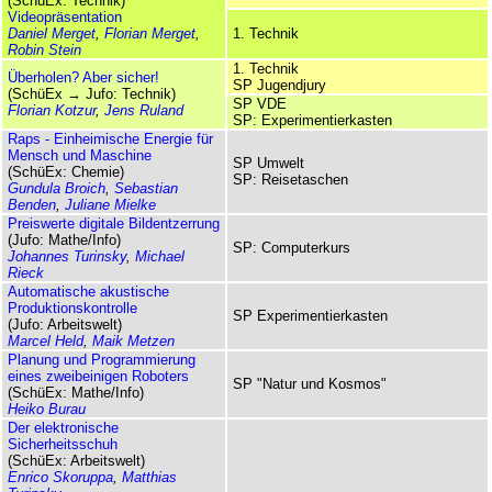
(SchüEx: Technik)
Videopräsentation
Daniel Merget
,
Florian Merget
,
1. Technik
Robin Stein
1. Technik
Überholen? Aber sicher!
SP Jugendjury
(SchüEx → Jufo: Technik)
SP VDE
Florian Kotzur
,
Jens Ruland
SP: Experimentierkasten
Raps - Einheimische Energie für
Mensch und Maschine
SP Umwelt
(SchüEx: Chemie)
SP: Reisetaschen
Gundula Broich
,
Sebastian
Benden
,
Juliane Mielke
Preiswerte digitale Bildentzerrung
(Jufo: Mathe/Info)
SP: Computerkurs
Johannes Turinsky
,
Michael
Rieck
Automatische akustische
Produktionskontrolle
SP Experimentierkasten
(Jufo: Arbeitswelt)
Marcel Held
,
Maik Metzen
Planung und Programmierung
eines zweibeinigen Roboters
SP "Natur und Kosmos"
(SchüEx: Mathe/Info)
Heiko Burau
Der elektronische
Sicherheitsschuh
(SchüEx: Arbeitswelt)
Enrico Skoruppa
,
Matthias