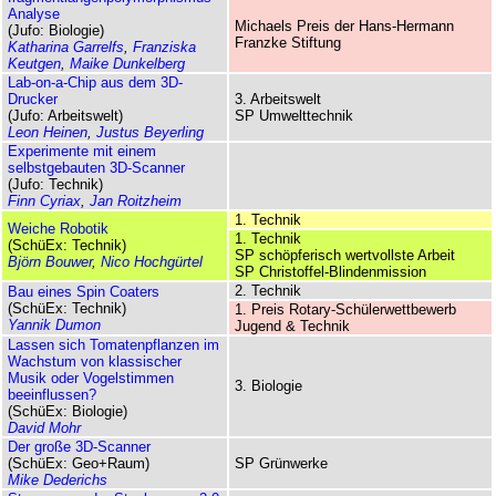
Analyse
Michaels Preis der Hans-Hermann
(Jufo: Biologie)
Franzke Stiftung
Katharina Garrelfs
,
Franziska
Keutgen
,
Maike Dunkelberg
Lab-on-a-Chip aus dem 3D-
Drucker
3. Arbeitswelt
(Jufo: Arbeitswelt)
SP Umwelttechnik
Leon Heinen
,
Justus Beyerling
Experimente mit einem
selbstgebauten 3D-Scanner
(Jufo: Technik)
Finn Cyriax
,
Jan Roitzheim
1. Technik
Weiche Robotik
1. Technik
(SchüEx: Technik)
SP schöpferisch wertvollste Arbeit
Björn Bouwer
,
Nico Hochgürtel
SP Christoffel-Blindenmission
2. Technik
Bau eines Spin Coaters
(SchüEx: Technik)
1. Preis Rotary-Schüler­wett­bewerb
Yannik Dumon
Jugend & Technik
Lassen sich Tomatenpflanzen im
Wachstum von klassischer
Musik oder Vogelstimmen
3. Biologie
beeinflussen?
(SchüEx: Biologie)
David Mohr
Der große 3D-Scanner
(SchüEx: Geo+Raum)
SP Grünwerke
Mike Dederichs