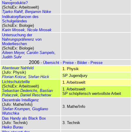
Nanoprodukte?
(SchüEx: Arbeitswelt)
Tjarko Rahlf
,
Benjamin Nöke
Indikatorpflanzen des
Schulgeländes
(SchüEx: Biologie)
Karin Mrosek
,
Nicole Mrosek
Untersuchung der
Nahrungspräferenz von
Moderlieschen
(SchüEx: Biologie)
Aileen Meyer
,
Carolin Sampels
,
Judith Suhr
2006
-
Übersicht
-
Preise
-
Bilder
-
Presse
Abenteuer Nahfeld
1. Physik
(Jufo: Physik)
SP Jugendjury
Florian Kotzur
,
Stefan Hück
Lichtschutzbrille
1. Arbeitswelt
(SchüEx: Arbeitswelt)
1. Arbeitswelt
Sebastian Dederichs
,
Bastian
SP schöpferisch wertvollste Arbeit
Polaczek
,
Daniel Reschetow
Dezentrale Intelligenz
(Jufo: Mathe/Info)
3. Mathe/Info
Stefan Krumpen
,
Giugliano
Wutschka
Das Handy als Black Box
(Jufo: Technik)
3. Technik
Heiko Burau