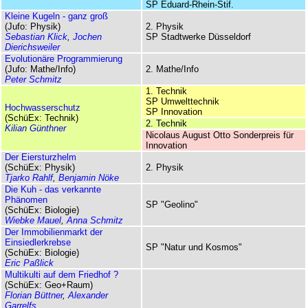
SP Eduard-Rhein-Stif.
Kleine Kugeln - ganz groß
(Jufo: Physik)
2. Physik
Sebastian Klick
,
Jochen
SP Stadtwerke Düsseldorf
Dierichsweiler
Evolutionäre Programmierung
(Jufo: Mathe/Info)
2. Mathe/Info
Peter Schmitz
1. Technik
SP Umwelttechnik
Hochwasserschutz
SP Innovation
(SchüEx: Technik)
2. Technik
Kilian Günthner
Nicolaus August Otto Sonder­preis für
Innovation
Der Eiersturzhelm
(SchüEx: Physik)
2. Physik
Tjarko Rahlf
,
Benjamin Nöke
Die Kuh - das verkannte
Phänomen
SP "Geolino"
(SchüEx: Biologie)
Wiebke Mauel
,
Anna Schmitz
Der Immobilienmarkt der
Einsiedlerkrebse
SP "Natur und Kosmos"
(SchüEx: Biologie)
Eric Paßlick
Multikulti auf dem Friedhof ?
(SchüEx: Geo+Raum)
Florian Büttner
,
Alexander
Garrelfs