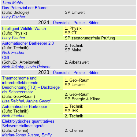
Timo Mehls
Das Potenzial der Bäume
(Jufo: Biologie)
SP Umwelt
Lucy Fischer
2024
-
Übersicht
-
Preise
-
Bilder
1. Physik
Intelligent Wildlife Watch
SP CT
(Jufo: Physik)
Lucy Fischer
SP zerstörungsfreie Prüfung
Automatischer Barkeeper 2.0
2. Technik
(Jufo: Technik)
SP Make
Nick Fischer
Cliff
(SchüEx: Arbeitswelt)
2. Arbeitswelt
Nick Jakoby
,
Levin Reiners
2023
-
Übersicht
-
Preise
-
Bilder
Thermochrome und
1. Geo+Raum
infrarotreflektierende
SP Umwelt
Beschichtung (TIB) – Dachziegel
als Schneeersatz
2. Geo+Raum
(Jufo: Geo+Raum)
SP Energie & Klima
Lisa Reichel
,
Athina Georgi
1. Technik
Automatischer Barkeeper
SP IHK
(Jufo: Technik)
Nick Fischer
2. Technik
Elektrolytisches quantitatives
Schwermetallmessgerät
(Jufo: Chemie)
2. Chemie
Marian-Jonas Justen
,
Emily