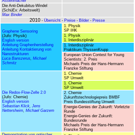
Assenmacher
Die Anti-Dekubitus-Windel
(SchüEx: Arbeitswelt)
Max Binder
2010
-
Übersicht
-
Preise
-
Bilder
-
Presse
1. Physik
SP IHK
Graphene Sensoring
1. Physik
(Jufo: Physik)
1. Interdisziplinär
English version
Anleitung Graphenherstellung
1. Interdisziplinär
Anleitung Kon­tak­tierung von
Praktikum ThyssenKrupp
Nano­struk­turen
European Union Contest for Young
Luca Banszerus
,
Michael
Scientists: 2. Preis
Schmitz
Michaels Preis der Hans-Hermann
Franzke Stiftung
1. Chemie
SP Umwelt
1. Chemie
SP Umwelt
Die Redox-Flow-Zelle 2.0
2. Chemie
(Jufo: Chemie)
Zukunfts­technologie­preis BMBF
English version
Preis Bundesstiftung Umwelt
Sebastian Klick
,
Jens
Energie-Genies der Zukunft: Vorletzte
Nettersheim
,
Michael Garzem
Runde
Energie-Genies der Zukunft:
Bundesrunde
Michaels Preis der Hans-Hermann
Franzke Stiftung
Demonstration von optischer