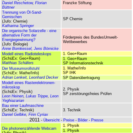
Daniel Reschetow
,
Florian
Franzke Stiftung
Büttner
Trennung von Öl-Sand-
Gemischen
SP Chemie
(Jufo: Chemie)
Katharina Springer
Die organische Solarzelle - eine
alternative Form der
Förder­preis des Bundes­Umwelt­
Energiegewinnung?
Wettbewerbes
(Jufo: Biologie)
Anne Bornkessel
,
Jens Börnicke
1. Geo+Raum
Modell eines Radioteleskops
(SchüEx: Geo+Raum)
1. Geo+Raum
Matthias Schäfers
SP Informationstechnik
1. Mathe/Info
Der Museumsrollstuhl
SP IHK
(SchüEx: Mathe/Info)
Adrian Lenkeit
,
Leonhard Decker
SP Datenübertragung
Modell eines Raster­elektronen­
mikroskop
2. Physik
(SchüEx: Physik)
SP zerstörungsfreies Prüfen
Leon Heinen
,
Lukas Trippe
,
Leon
Yeghiazarian
Bau einer Laufmaschine
(SchüEx: Technik)
3. Technik
Daniel Gelbke
,
Finn Cyriax
2011
-
Übersicht
-
Preise
-
Bilder
-
Presse
1. Physik
Die photonenzählende Webcam
1. Physik
(Jufo: Physik)