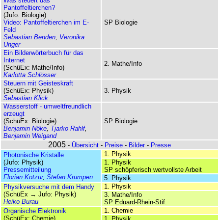
Was steuert das
Pantoffeltierchen?
(Jufo: Biologie)
Video: Pantoffeltierchen im E-
SP Biologie
Feld
Sebastian Benden
,
Veronika
Unger
Ein Bilderwörterbuch für das
Internet
2. Mathe/Info
(SchüEx: Mathe/Info)
Karlotta Schlösser
Steuern mit Geisteskraft
(SchüEx: Physik)
3. Physik
Sebastian Klick
Wasserstoff - umwelt­freundlich
erzeugt
(SchüEx: Biologie)
SP Biologie
Benjamin Nöke
,
Tjarko Rahlf
,
Benjamin Weigand
2005
-
Übersicht
-
Preise
-
Bilder
-
Presse
1. Physik
Photonische Kristalle
(Jufo: Physik)
1. Physik
Pressemitteilung
SP schöpferisch wertvollste Arbeit
Florian Kotzur
,
Stefan Krumpen
5. Physik
1. Physik
Physikversuche mit dem Handy
(SchüEx → Jufo: Physik)
3. Mathe/Info
Heiko Burau
SP Eduard-Rhein-Stif.
1. Chemie
Organische Elektronik
(SchüEx: Chemie)
1. Physik