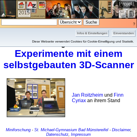
Projekt
2015
?
Infos & Einstellungen
Einverstanden
Diese Webseite verwendet Cookies für Cookie-Einwilligung und Statistik.
Sondergalerie 2015
Experimente mit einem
selbstgebauten 3D-Scanner
Jan Roitzheim
und
Finn
Cyriax
an ihrem Stand
Miniforschung
-
St. Michael-Gymnasium
Bad Münstereifel
-
Disclaimer
,
Datenschutz
,
Impressum