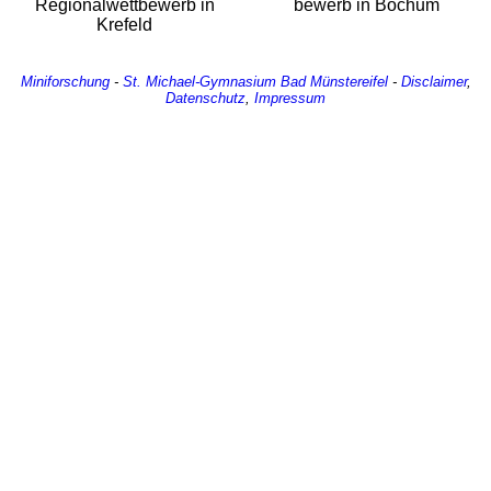
Regional­wett­bewerb in
bewerb in Bochum
Krefeld
Miniforschung
-
St. Michael-Gymnasium
Bad Münstereifel
-
Disclaimer
,
Datenschutz
,
Impressum