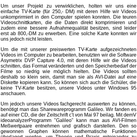
Um unser Projekt zu verwirklichen, holten wir uns eine
einfache TV-Karte (für 250,- DM) mit deren Hilfe wir Videos
unkomprirmiert in den Computer spielen konnten. Die teuren
Videoschnittkarten, die die Daten direkt komprimieren und
zudem eine bessere Aufnahmequalität besitzen, sind leider
erst ab 800,-DM zu erwerben. Eine solche Karte konnten wir
uns jedoch nicht leisten.
Um die mit unserer preiswerten TV-Karte aufgezeichneten
Videos im Computer zu bearbeiten, benutzten wir die Software
Asymetrix DVP Capture 4.0, mit deren Hilfe wir die Videos
schnitten, das Format veränderten und den Speicherbedarf der
Filme so niedrig wie möglich hielten. Die Videos sollten
deshalb so klein sein, damit man sie als AVI-Datei auf eine
Diskette kopieren kann. So können sich auch die Schüler, die
keine TV-Karte besitzen, unsere Videos unter Windows 95
anschauen.
Um jedoch unsere Videos fachgerecht auswerten zu können,
benötigt man das Sharewareprogramm Galileo. Wir fanden es
auf einer CD, die der Zeitschrift c't von Mai 97 beilag. Mit demV
ideoanalyzerProgramm "Galileo" kann man aus AVI-Filmen
Meßwertpaare entnehmen und grafisch darstellen. Den so
gewonnen Graphen können mathematische Funktionen
überlagert werden, um Theorie und Praxis miteinander zu