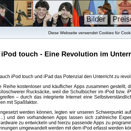
Bilder
Preis
Diese Webseite verwendet Cookies für Cookie
 iPod touch - Eine Revolution im Unterr
uch iPod touch und iPad das Potenzial den Unterricht zu revolu
 Reihe kostenloser und käuflicher Apps zusammen gestellt, d
iloschwerer Rucksäcke, weil die Schulbücher im iPod bzw. iP
eifen – durch das integrierte Internet eine Selbstverständlic
en mit Spaßfaktor.
ngesetzt werden können, legten wir unseren Schwerpunkt auf 
 …) und den vorhandenen Apps lassen sich zahlreiche Experi
 Hardware zu entwickeln und hierzu passende Apps zu progra
pannungen umgewandelt werden mit dem iPod erfasst werden kö