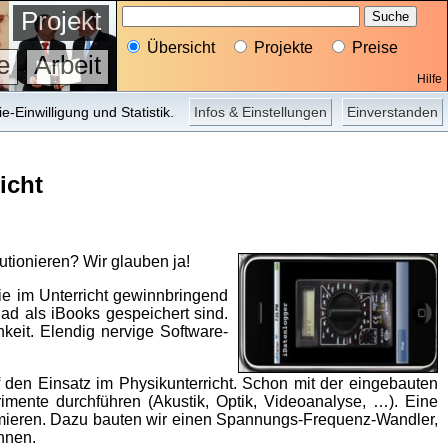
Projekt
Übersicht
Projekte
Preise
e
Arbeit
Hilfe
-Einwilligung und Statistik.
Infos & Einstellungen
Einverstanden
icht
tionieren? Wir glauben ja!
ie im Unterricht gewinnbringend
ad als iBooks gespeichert sind.
hkeit. Elendig nervige Software-
den Einsatz im Physikunterricht. Schon mit der eingebauten
mente durchführen (Akustik, Optik, Videoanalyse, …). Eine
mmieren. Dazu bauten wir einen Spannungs-Frequenz-Wandler,
nnen.