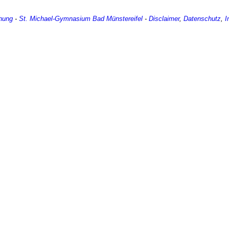
hung
-
St. Michael-Gymnasium
Bad Münstereifel
-
Disclaimer
,
Datenschutz
,
I