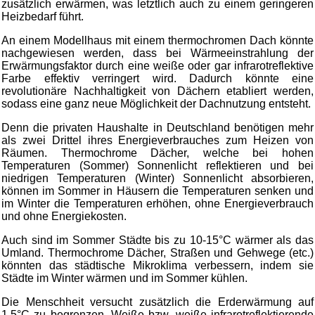
zusätzlich erwärmen, was letztlich auch zu einem geringeren
Heizbedarf führt.
An einem Modellhaus mit einem thermochromen Dach könnte
nachgewiesen werden, dass bei Wärmeeinstrahlung der
Erwärmungsfaktor durch eine weiße oder gar infrarotreflektive
Farbe effektiv verringert wird. Dadurch könnte eine
revolutionäre Nachhaltigkeit von Dächern etabliert werden,
sodass eine ganz neue Möglichkeit der Dachnutzung entsteht.
Denn die privaten Haushalte in Deutschland benötigen mehr
als zwei Drittel ihres Energieverbrauches zum Heizen von
Räumen. Thermochrome Dächer, welche bei hohen
Temperaturen (Sommer) Sonnenlicht reflektieren und bei
niedrigen Temperaturen (Winter) Sonnenlicht absorbieren,
können im Sommer in Häusern die Temperaturen senken und
im Winter die Temperaturen erhöhen, ohne Energieverbrauch
und ohne Energiekosten.
Auch sind im Sommer Städte bis zu 10-15°C wärmer als das
Umland. Thermochrome Dächer, Straßen und Gehwege (etc.)
könnten das städtische Mikroklima verbessern, indem sie
Städte im Winter wärmen und im Sommer kühlen.
Die Menschheit versucht zusätzlich die Erderwärmung auf
1,5°C zu begrenzen. Weiße bzw. weiße infrarotreflektierende