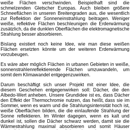
weiße Flächen verschwinden. Beispielhaft sind die
schmelzenden Gletscher Europas. Auch bleiben größere
Schneeflächen in unseren Breitengraden aus, die wesentlich
zur Reflektion der Sonneneinstrahlung beitragen. Weniger
weiße, reflektive Flächen beschleunigen die Erderwärmung
zusätzlich, da die dunklen Oberflächen die elektromagnetische
Strahlung besser absorbieren.
Bislang existiert noch keine Idee, wie man diese weißen
Flächen ersetzten könnte um der weiteren Erderwärmung
vorzubeugen.
Es wäre aber möglich Flächen in urbanen Gebieten in weiße,
sonnenstrahlenreflektierende Flächen umzuwandeln, um
somit dem Klimawandel entgegenzuwirken.
Darum beschäftigt sich unser Projekt mit einer Idee, die
diesem Geschehen entgegenwirken soll: Dächer, die den
Albedo-Wert anheben. Unsere Grundidee ist es, dass Dächer
den Effekt der Thermochromie nutzen, das heißt, dass sie im
Sommer, wenn es warm und die Strahlungsintensität hoch ist,
weiße Oberflächen bilden, die die einlaufende Strahlung der
Sonne reflektieren. Im Winter dagegen, wenn es kalt und
dunkel ist, sollen die Dächer schwarz werden, damit sie die
Wärmestrahlung maximal absorbieren und somit Häuser