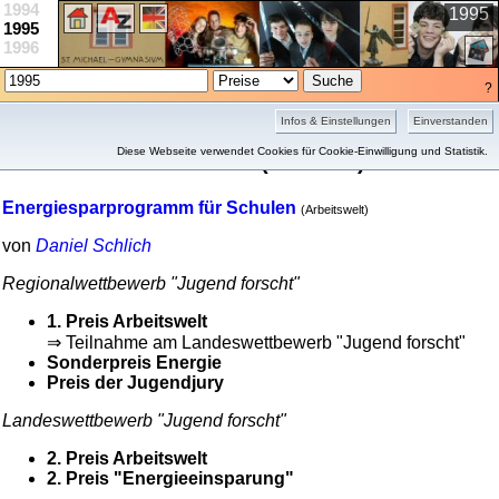
1994
1995
1995
1996
?
Projekte
Schule
Wettbewerbe
Infos & Einstellungen
Einverstanden
Preisübersicht 1995
Diese Webseite verwendet Cookies für Cookie-Einwilligung und Statistik.
(2 Treffer)
Energie­spar­programm für Schulen
(Arbeitswelt)
von
Daniel Schlich
Regional­wett­bewerb "Jugend forscht"
1. Preis Arbeitswelt
⇒ Teilnahme am Landes­wett­bewerb "Jugend forscht"
Sonder­preis Energie
Preis der Jugendjury
Landes­wett­bewerb "Jugend forscht"
2. Preis Arbeitswelt
2. Preis "Energieeinsparung"