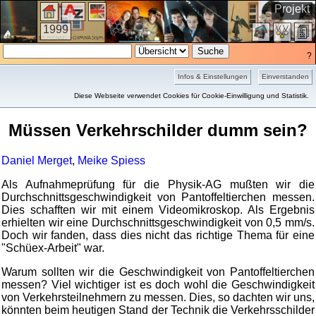
Projekt
1999
?
Infos & Einstellungen
Einverstanden
Kurzfassung
Diese Webseite verwendet Cookies für Cookie-Einwilligung und Statistik.
Müssen Verkehrschilder dumm sein?
Daniel Merget
,
Meike Spiess
Als Aufnahmeprüfung für die Physik-AG mußten wir die
Durchschnittsgeschwindigkeit von Pantoffeltierchen messen.
Dies schafften wir mit einem Videomikroskop. Als Ergebnis
erhielten wir eine Durchschnittsgeschwindigkeit von 0,5 mm/s.
Doch wir fanden, dass dies nicht das richtige Thema für eine
"Schüex-Arbeit" war.
Warum sollten wir die Geschwindigkeit von Pantoffeltierchen
messen? Viel wichtiger ist es doch wohl die Geschwindigkeit
von Verkehrsteilnehmern zu messen. Dies, so dachten wir uns,
könnten beim heutigen Stand der Technik die Verkehrsschilder