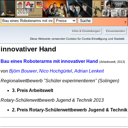
Projekt
2013
?
Infos & Einstellungen
Einverstanden
Preise: Bau eines Roboterarms mit
Diese Webseite verwendet Cookies für Cookie-Einwilligung und Statistik.
innovativer Hand
Bau eines Roboterarms mit innovativer Hand
(Arbeitswelt, 2013)
von
Björn Bouwer
,
Nico Hochgürtel
,
Adrian Lenkeit
Regional­wett­bewerb "Schüler expe­ri­men­tieren" (Solingen)
3. Preis Arbeitswelt
Rotary-Schüler­wett­bewerb Jugend & Technik 2013
2. Preis Rotary-Schüler­wett­bewerb Jugend & Technik