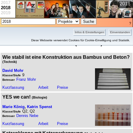
2017
2018
2018
2019
?
Infos & Einstellungen
Einverstanden
Jahresübersicht 2018
Diese Webseite verwendet Cookies für Cookie-Einwilligung und Statistik.
(3 Treffer)
Wie stabil ist eine Konstruktion aus Bambus und Beton?
(Technik)
David Mohr
9
Klasse/Stufe
Franz Mohr
Betreuer
Kurz­fassung
Arbeit
Preise
YES we can!
(Biologie)
Marie König
,
Katrin Spenst
Q2, Q2
Klasse/Stufe
Dennis Nebe
Betreuer
Kurz­fassung
Arbeit
Preise