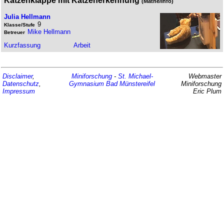
Katzenklappe mit Katzenerkennung
(Mathe/Info)
Julia Hellmann
9
Klasse/Stufe
Mike Hellmann
Betreuer
Kurz­fassung
Arbeit
Disclaimer
,
Miniforschung
-
St. Michael-
Webmaster
Datenschutz
,
Gymnasium
Bad Münstereifel
Miniforschung
Impressum
Eric Plum