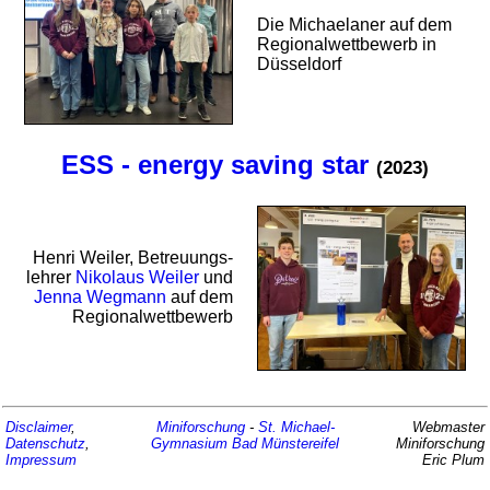
Die Michaelaner auf dem
Regional­wett­bewerb in
Düsseldorf
ESS - energy saving star
(2023)
Henri Weiler, Betreuungs­
lehrer
Nikolaus Weiler
und
Jenna Wegmann
auf dem
Regional­wett­bewerb
Disclaimer
,
Miniforschung
-
St. Michael-
Webmaster
Datenschutz
,
Gymnasium
Bad Münstereifel
Miniforschung
Impressum
Eric Plum