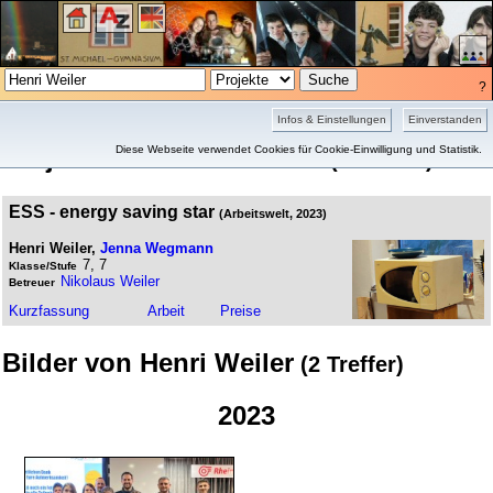
?
Projekte
Bilder
Infos & Einstellungen
Einverstanden
Projekte von Henri Weiler
Diese Webseite verwendet Cookies für Cookie-Einwilligung und Statistik.
(1 Treffer)
ESS - energy saving star
(Arbeitswelt, 2023)
Henri Weiler,
Jenna Wegmann
7, 7
Klasse/Stufe
Nikolaus Weiler
Betreuer
Kurz­fassung
Arbeit
Preise
Bilder von Henri Weiler
(2 Treffer)
2023