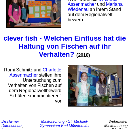
Assenmacher
und
Mariana
Wiedenau
an ihrem Stand
auf dem Regional­wett­
bewerb
clever fish - Welchen Einfluss hat die
Haltung von Fischen auf ihr
Verhalten?
(2010)
Romi Schmitz und
Charlotte
Assenmacher
stellen ihre
Untersuchung zum
Verhalten von Fischen auf
dem Regional­wett­bewerb
"Schüler expe­ri­men­tieren"
vor
Disclaimer
,
Miniforschung
-
St. Michael-
Webmaster
Datenschutz
,
Gymnasium
Bad Münstereifel
Miniforschung