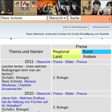
?
Übersicht
Bilder
Infos & Einstellungen
Einverstanden
Projekte von Romi Schmitz
Diese Webseite verwendet Cookies für Cookie-Einwilligung und Statistik.
(2 Treffer)
Preise
Thema und
Namen
Regional
Bund
Land
Andere
2011
-
Übersicht
-
Preise
-
Bilder
-
Presse
Leichter lernen - Unter welchen
Bedingungen lernt man am
besten?
(SchüEx: Biologie)
2. Biologie
Romi Schmitz,
Mariana
Wiedenau
,
Charlotte
Assenmacher
2010
-
Übersicht
-
Preise
-
Bilder
-
Presse
clever fish - Welchen Einfluss
hat die Haltung von Fischen auf
ihr Verhalten?
3. Biologie
(SchüEx: Biologie)