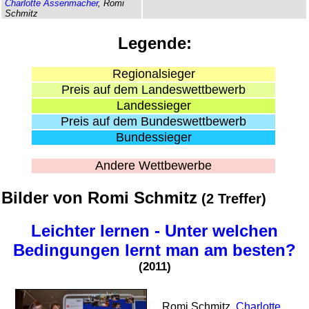
Charlotte Assenmacher
, Romi
Schmitz
Legende:
Regional­sieger
Preis auf dem Landes­wett­bewerb
Landes­sieger
Preis auf dem Bundes­wett­bewerb
Bundes­sieger
Andere Wettbewerbe
Bilder von Romi Schmitz
(2 Treffer)
Leichter lernen - Unter welchen
Bedingungen lernt man am besten?
(2011)
Romi Schmitz,
Charlotte