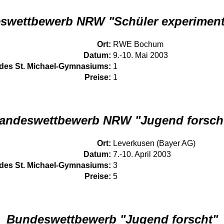
swettbewerb NRW "Schüler experiment
Ort:
RWE Bochum
Datum:
9.-10. Mai 2003
des St. Michael-Gymnasiums:
1
Preise:
1
andeswettbewerb NRW "Jugend forsch
Ort:
Leverkusen (Bayer AG)
Datum:
7.-10. April 2003
des St. Michael-Gymnasiums:
3
Preise:
5
Bundeswettbewerb "Jugend forscht"