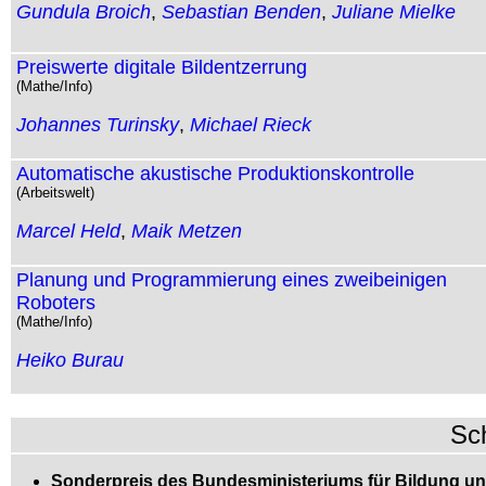
Gundula Broich
,
Sebastian Benden
,
Juliane Mielke
Preiswerte digitale Bildentzerrung
(Mathe/Info)
Johannes Turinsky
,
Michael Rieck
Automatische akustische Produktionskontrolle
(Arbeitswelt)
Marcel Held
,
Maik Metzen
Planung und Programmierung eines zweibeinigen
Roboters
(Mathe/Info)
Heiko Burau
Sc
Sonderpreis des Bundesministeriums für Bildung u