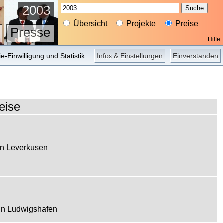
2003
Übersicht
Projekte
Preise
Presse
Hilfe
Projekte
Schule
Wettbewerbe
-Einwilligung und Statistik.
Infos & Einstellungen
Einverstanden
eise
in Leverkusen
in Ludwigshafen