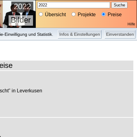
2022
Übersicht
Projekte
Preise
Bilder
Hilfe
Projekte
Wettbewerbe
-Einwilligung und Statistik.
Infos & Einstellungen
Einverstanden
eise
scht" in Leverkusen