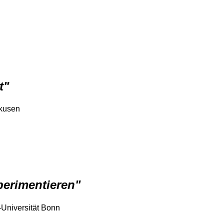
t"
rkusen
perimentieren"
-Universität Bonn