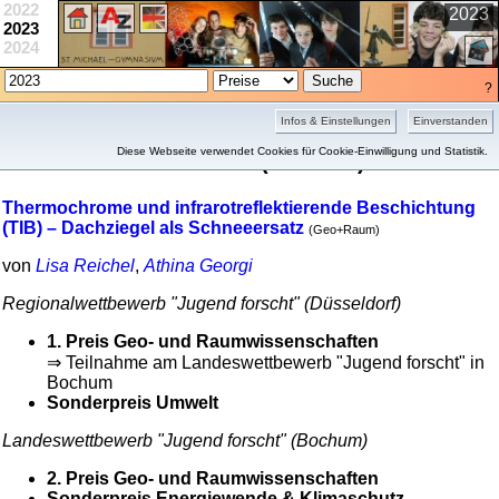
2022
2023
2023
2024
?
Projekte
Schule
Wettbewerbe
Infos & Einstellungen
Einverstanden
Preisübersicht 2023
Diese Webseite verwendet Cookies für Cookie-Einwilligung und Statistik.
(6 Treffer)
Thermochrome und infrarotreflektierende Beschichtung
(TIB) – Dachziegel als Schneeersatz
(Geo+Raum)
von
Lisa Reichel
,
Athina Georgi
Regional­wett­bewerb "Jugend forscht" (Düsseldorf)
1. Preis Geo- und Raum­wissen­schaften
⇒ Teilnahme am Landes­wett­bewerb "Jugend forscht" in
Bochum
Sonder­preis Umwelt
Landes­wett­bewerb "Jugend forscht" (Bochum)
2. Preis Geo- und Raum­wissen­schaften
Sonder­preis Energiewende & Klimaschutz