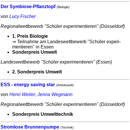
Der Symbiose-Pflanztopf
(Biologie)
von
Lucy Fischer
Regional­wett­bewerb "Schüler expe­ri­men­tieren" (Düsseldorf)
1. Preis Biologie
⇒ Teilnahme am Landes­wett­bewerb "Schüler expe­ri­
men­tieren" in Essen
Sonder­preis Umwelt
Landes­wett­bewerb "Schüler expe­ri­men­tieren" (Essen)
2. Sonder­preis Umwelt
ESS - energy saving star
(Arbeitswelt)
von
Henri Weiler
,
Jenna Wegmann
Regional­wett­bewerb "Schüler expe­ri­men­tieren" (Düsseldorf)
Sonder­preis Umwelttechnik
Stromlose Brunnenpumpe
(Technik)