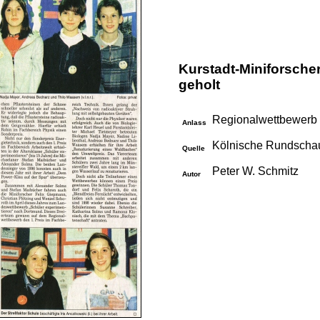
Kurstadt-Miniforscher
geholt
Regional­wett­bewerb 
Anlass
Kölnische Rundschau
Quelle
Peter W. Schmitz
Autor