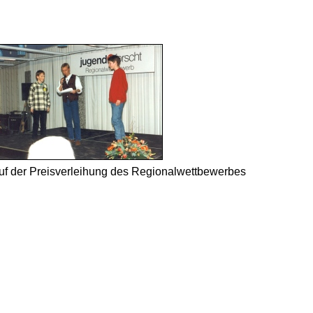
f der Preis­verleihung des Regional­wett­bewerbes