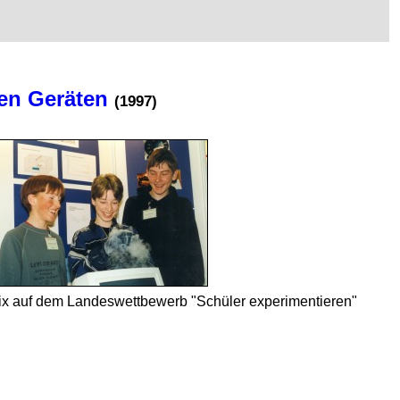
ten Geräten
(1997)
x auf dem Landes­wett­bewerb "Schüler expe­ri­men­tieren"