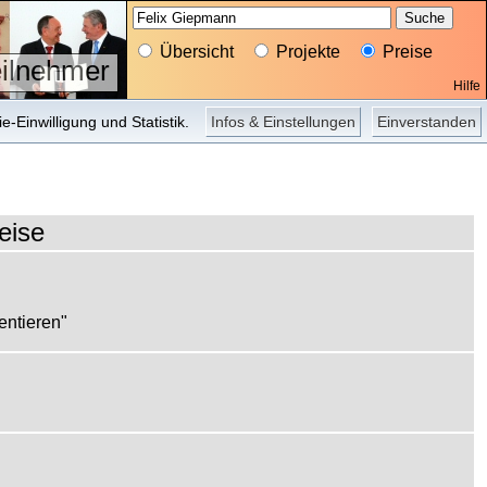
Übersicht
Projekte
Preise
eilnehmer
Hilfe
Projekte
Bilder
Presse
-Einwilligung und Statistik.
Infos & Einstellungen
Einverstanden
eise
ntieren"