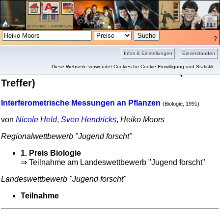
?
Projekte
Bilder
Infos & Einstellungen
Einverstanden
Preisübersicht für Heiko Moors
Diese Webseite verwendet Cookies für Cookie-Einwilligung und Statistik.
(1
Treffer)
Interferometrische Messungen an Pflanzen
(Biologie, 1991)
von
Nicole Held
,
Sven Hendricks
,
Heiko Moors
Regional­wett­bewerb "Jugend forscht"
1. Preis Biologie
⇒ Teilnahme am Landes­wett­bewerb "Jugend forscht"
Landes­wett­bewerb "Jugend forscht"
Teilnahme