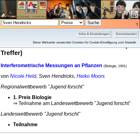
?
Projekte
Bilder
Infos & Einstellungen
Einverstanden
Preisübersicht für Sven Hendricks
Diese Webseite verwendet Cookies für Cookie-Einwilligung und Statistik.
(1
Treffer)
Interferometrische Messungen an Pflanzen
(Biologie, 1991)
von
Nicole Held
,
Sven Hendricks
,
Heiko Moors
Regional­wett­bewerb "Jugend forscht"
1. Preis Biologie
⇒ Teilnahme am Landes­wett­bewerb "Jugend forscht"
Landes­wett­bewerb "Jugend forscht"
Teilnahme