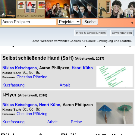
?
Projekte
Bilder
Infos & Einstellungen
Einverstanden
Projekte von Aaron Philipzen
Diese Webseite verwendet Cookies für Cookie-Einwilligung und Statistik.
(2 Treffer)
Selbst schließende Hand (SsH)
(Arbeitswelt, 2017)
Niklas Keischgens
, Aaron Philipzen,
Henri Kühn
9c, 9c, 9c
Klasse/Stufe
Christian Plötzing
Betreuer
Kurz­fassung
Arbeit
I-Flyer
(Arbeitswelt, 2016)
Niklas Keischgens
,
Henri Kühn
, Aaron Philipzen
8c, 8c, 8c
Klasse/Stufe
Christian Plötzing
Betreuer
Kurz­fassung
Arbeit
Preise