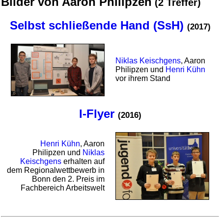
Bilder von Aaron Philipzen
(2 Treffer)
Selbst schließende Hand (SsH)
(2017)
Niklas Keischgens
, Aaron
Philipzen und
Henri Kühn
vor ihrem Stand
I-Flyer
(2016)
Henri Kühn
, Aaron
Philipzen und
Niklas
Keischgens
erhalten auf
dem Regional­wett­bewerb in
Bonn den 2. Preis im
Fachbereich Arbeitswelt