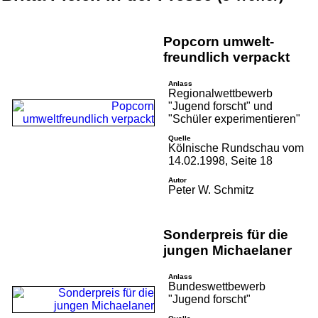
Popcorn umwelt­
freundlich verpackt
Anlass
Regional­wett­bewerb
"Jugend forscht" und
"Schüler expe­ri­men­tieren"
Quelle
Kölnische Rundschau vom
14.02.1998, Seite 18
Autor
Peter W. Schmitz
Sonder­preis für die
jungen Michaelaner
Anlass
Bundes­wett­bewerb
"Jugend forscht"