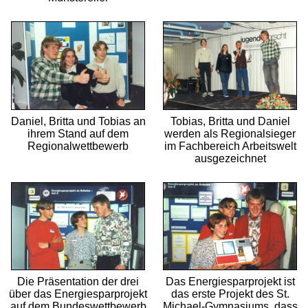
Daniel, Britta und Tobias an
Tobias, Britta und Daniel
ihrem Stand auf dem
werden als Regional­sieger
Regional­wett­bewerb
im Fachbereich Arbeitswelt
ausgezeichnet
Die Präsentation der drei
Das Energiesparprojekt ist
über das Energiesparprojekt
das erste Projekt des St.
auf dem Bundes­wett­bewerb
Michael-Gymnasiums, dass