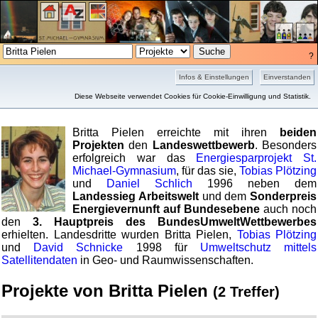
?
Hall of Fame
Projekte
Bilder
Presse
Infos & Einstellungen
Einverstanden
Britta Pielen in der Hall of Fame
Diese Webseite verwendet Cookies für Cookie-Einwilligung und Statistik.
Britta Pielen erreichte mit ihren
beiden
Projekten
den
Landeswettbewerb
. Besonders
erfolgreich war das
Energiesparprojekt St.
Michael-Gymnasium
, für das sie,
Tobias Plötzing
und
Daniel Schlich
1996 neben dem
Landessieg Arbeitswelt
und dem
Sonderpreis
Energievernunft auf Bundesebene
auch noch
den
3. Hauptpreis des Bundes­Umwelt­Wettbewerbes
erhielten. Landesdritte wurden Britta Pielen,
Tobias Plötzing
und
David Schnicke
1998 für
Umweltschutz mittels
Satellitendaten
in Geo- und Raumwissenschaften.
Projekte von Britta Pielen
(2 Treffer)