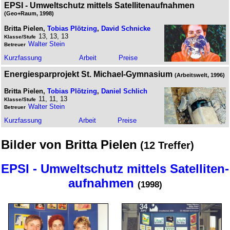
EPSI - Umweltschutz mittels Satelliten­aufnahmen
(Geo+Raum, 1998)
Britta Pielen,
Tobias Plötzing
,
David Schnicke
13, 13, 13
Klasse/Stufe
Walter Stein
Betreuer
Kurz­fassung
Arbeit
Preise
Energiesparprojekt St. Michael-Gymnasium
(Arbeitswelt, 1996)
Britta Pielen,
Tobias Plötzing
,
Daniel Schlich
11, 11, 13
Klasse/Stufe
Walter Stein
Betreuer
Kurz­fassung
Arbeit
Preise
Bilder von Britta Pielen
(12 Treffer)
EPSI - Umweltschutz mittels Satelliten­
aufnahmen
(1998)