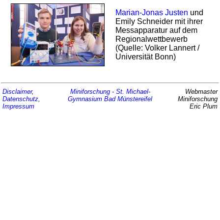
Marian-Jonas Justen
und
Emily Schneider mit ihrer
Messapparatur auf dem
Regional­wett­bewerb
(Quelle: Volker Lannert /
Universität Bonn)
Disclaimer
,
Miniforschung
-
St. Michael-
Webmaster
Datenschutz
,
Gymnasium
Bad Münstereifel
Miniforschung
Impressum
Eric Plum