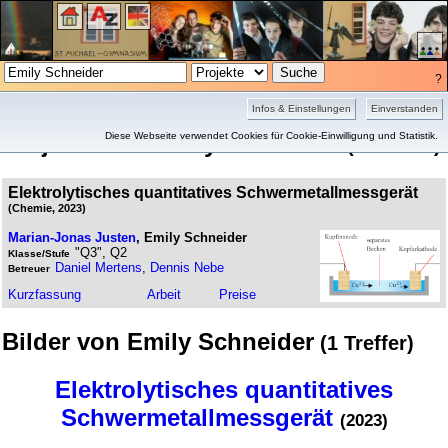
?
Projekte
Bilder
Infos & Einstellungen
Einverstanden
Projekte von Emily Schneider
Diese Webseite verwendet Cookies für Cookie-Einwilligung und Statistik.
(1 Treffer)
Elektrolytisches quantitatives Schwermetallmessgerät
(Chemie, 2023)
Marian-Jonas Justen
, Emily Schneider
"Q3", Q2
Klasse/Stufe
Daniel Mertens
,
Dennis Nebe
Betreuer
Kurz­fassung
Arbeit
Preise
Bilder von Emily Schneider
(1 Treffer)
Elektrolytisches quantitatives
Schwermetallmessgerät
(2023)