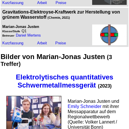
Kurz­fassung
Arbeit
Preise
Gravitations-Elektroyse-Kraftwerk zur Herstellung von
grünem Wasserstoff
(Chemie, 2021)
Marian-Jonas Justen
Q1
Klasse/Stufe
Daniel Mertens
Betreuer
Kurz­fassung
Arbeit
Preise
Bilder von Marian-Jonas Justen
(3
Treffer)
Elektrolytisches quantitatives
Schwermetallmessgerät
(2023)
Marian-Jonas Justen und
Emily Schneider
mit ihrer
Messapparatur auf dem
Regional­wett­bewerb
(Quelle: Volker Lannert /
Universität Bonn)