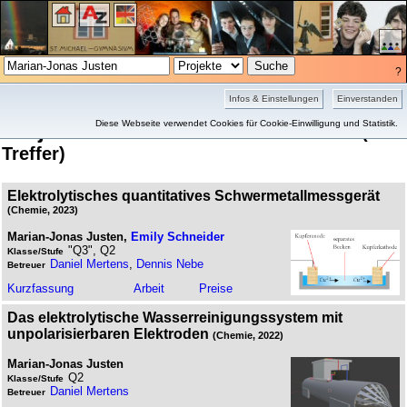
?
Projekte
Bilder
Infos & Einstellungen
Einverstanden
Projekte von Marian-Jonas Justen
Diese Webseite verwendet Cookies für Cookie-Einwilligung und Statistik.
(3
Treffer)
Elektrolytisches quantitatives Schwermetallmessgerät
(Chemie, 2023)
Marian-Jonas Justen,
Emily Schneider
"Q3", Q2
Klasse/Stufe
Daniel Mertens
,
Dennis Nebe
Betreuer
Kurz­fassung
Arbeit
Preise
Das elektrolytische Wasserreinigungssystem mit
unpolarisierbaren Elektroden
(Chemie, 2022)
Marian-Jonas Justen
Q2
Klasse/Stufe
Daniel Mertens
Betreuer