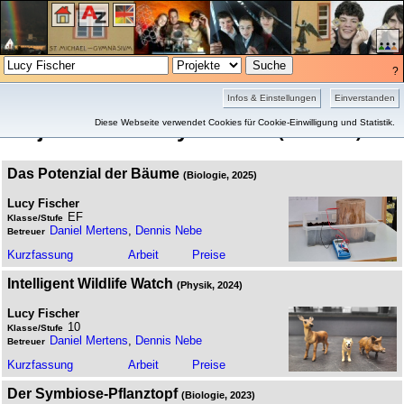
?
Projekte
Bilder
Infos & Einstellungen
Einverstanden
Projekte von Lucy Fischer
Diese Webseite verwendet Cookies für Cookie-Einwilligung und Statistik.
(3 Treffer)
Das Potenzial der Bäume
(Biologie, 2025)
Lucy Fischer
EF
Klasse/Stufe
Daniel Mertens
,
Dennis Nebe
Betreuer
Kurz­fassung
Arbeit
Preise
Intelligent Wildlife Watch
(Physik, 2024)
Lucy Fischer
10
Klasse/Stufe
Daniel Mertens
,
Dennis Nebe
Betreuer
Kurz­fassung
Arbeit
Preise
Der Symbiose-Pflanztopf
(Biologie, 2023)