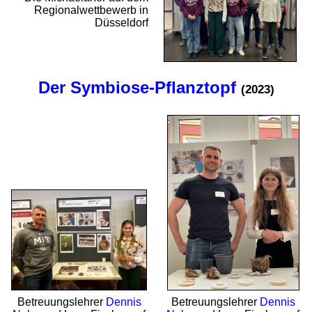
Regional­wett­bewerb in
Düsseldorf
Der Symbiose-Pflanztopf
(2023)
Betreuungs­lehrer
Dennis
Betreuungs­lehrer
Dennis