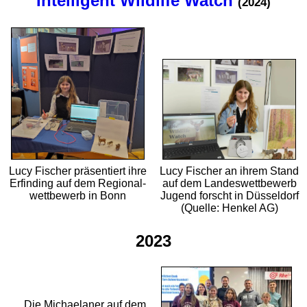
Intelligent Wildlife Watch
(2024)
Lucy Fischer präsentiert ihre
Lucy Fischer an ihrem Stand
Erfinding auf dem Regional­
auf dem Landes­wett­bewerb
wett­bewerb in Bonn
Jugend forscht in Düsseldorf
(Quelle: Henkel AG)
2023
Die Michaelaner auf dem