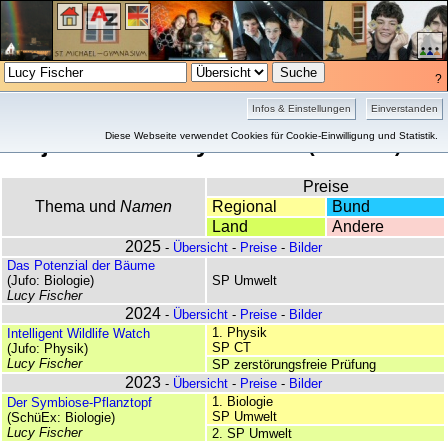
?
Übersicht
Bilder
Infos & Einstellungen
Einverstanden
Projekte von Lucy Fischer
Diese Webseite verwendet Cookies für Cookie-Einwilligung und Statistik.
(3 Treffer)
Preise
Thema und
Namen
Regional
Bund
Land
Andere
2025
-
Übersicht
-
Preise
-
Bilder
Das Potenzial der Bäume
(Jufo: Biologie)
SP Umwelt
Lucy Fischer
2024
-
Übersicht
-
Preise
-
Bilder
1. Physik
Intelligent Wildlife Watch
SP CT
(Jufo: Physik)
Lucy Fischer
SP zerstörungsfreie Prüfung
2023
-
Übersicht
-
Preise
-
Bilder
1. Biologie
Der Symbiose-Pflanztopf
SP Umwelt
(SchüEx: Biologie)
Lucy Fischer
2. SP Umwelt