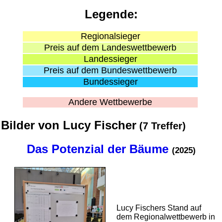
Legende:
Regional­sieger
Preis auf dem Landes­wett­bewerb
Landes­sieger
Preis auf dem Bundes­wett­bewerb
Bundes­sieger
Andere Wettbewerbe
Bilder von Lucy Fischer
(7 Treffer)
Das Potenzial der Bäume
(2025)
Lucy Fischers Stand auf
dem Regional­wett­bewerb in